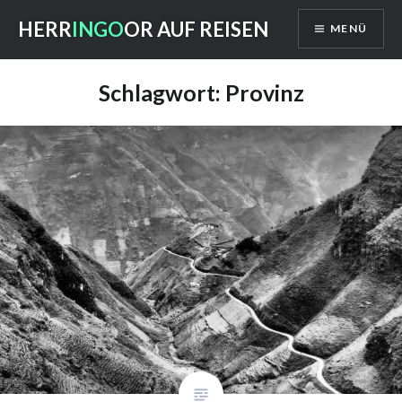
Direkt
HERR
INGO
OR AUF REISEN
MENÜ
zum
Inhalt
Schlagwort: Provinz